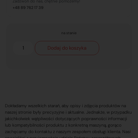
Zadzwoń do nas, chętnie pomożemy!
+48 89 762 17 39
na stanie
Dodaj do koszyka
Dokładamy wszelkich starań, aby opisy i zdjęcia produktów na
naszej stronie były precyzyjne i aktualne. Jednakże, w przypadku
jakichkolwiek wątpliwości dotyczących poprawności informacji
lub kompatybilności produktu z konkretną maszyną, gorąco
zachęcamy do kontaktu z naszym zespołem obsługi klienta. Nasi