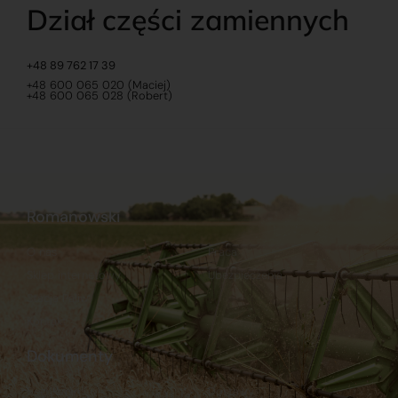
Dział części zamiennych
+48 89 762 17 39
+48 600 065 020 (Maciej)
+48 600 065 028 (Robert)
Romanowski
O nas
Praca
Sklep internetowy
Ubezpieczenia
Stacja Paliw
Kontakt
Dokumenty
Regulamin
Dostawy