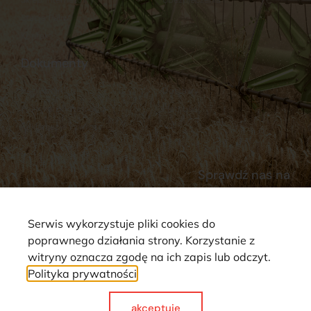
Stacja Paliw
Kontakt
Dokumenty
Regulamin
Dostawy
Polityka prywatności
Płatności
Reklamacje i zwroty
Sprawdź nas na
Serwis wykorzystuje pliki cookies do
poprawnego działania strony. Korzystanie z
witryny oznacza zgodę na ich zapis lub odczyt.
Polityka prywatności
Strona wykorzystuje pliki cookie. Wszystkie prawa zastrzeżone ©
2025
akceptuje