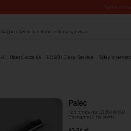
89 762 00 69 - Pomoc zakupowa 7:00 - 16:00
ki
Ubezpieczenia
BOSCH Diesel Service
Sklep internet
Palec
Kod produktu: 322840450
Dostępnosć:
Na stanie
43,94
zł