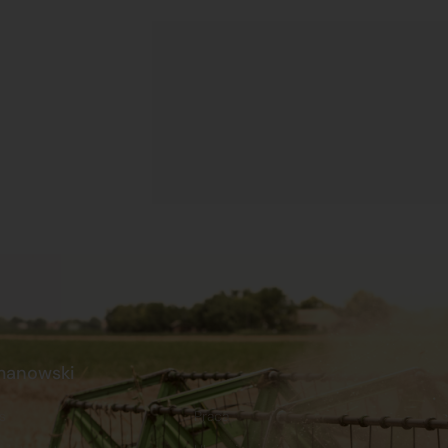
manowski
s
Praca