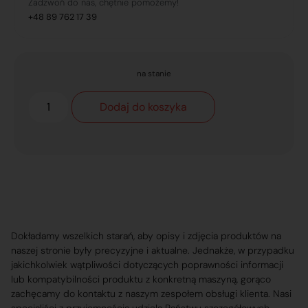
Zadzwoń do nas, chętnie pomożemy!
+48 89 762 17 39
na stanie
Dodaj do koszyka
Dokładamy wszelkich starań, aby opisy i zdjęcia produktów na
naszej stronie były precyzyjne i aktualne. Jednakże, w przypadku
jakichkolwiek wątpliwości dotyczących poprawności informacji
lub kompatybilności produktu z konkretną maszyną, gorąco
zachęcamy do kontaktu z naszym zespołem obsługi klienta. Nasi