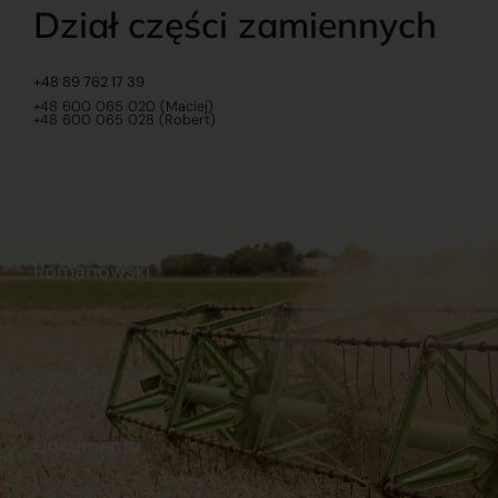
Dział części zamiennych
+48 89 762 17 39
+48 600 065 020 (Maciej)
+48 600 065 028 (Robert)
Romanowski
O nas
Praca
Sklep internetowy
Ubezpieczenia
Stacja Paliw
Kontakt
Dokumenty
Regulamin
Dostawy