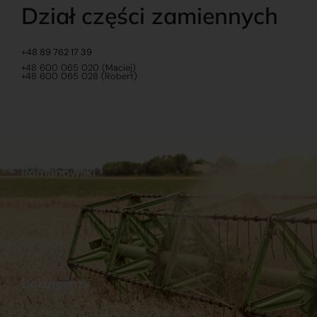
Dział części zamiennych
+48 89 762 17 39
+48 600 065 020 (Maciej)
+48 600 065 028 (Robert)
Romanowski
O nas
Praca
Sklep internetowy
Ubezpieczenia
Stacja Paliw
Kontakt
Dokumenty
Regulamin
Dostawy