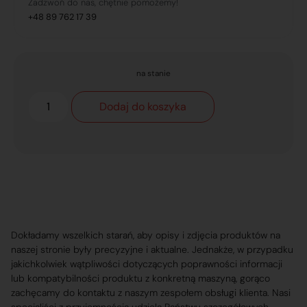
Zadzwoń do nas, chętnie pomożemy!
+48 89 762 17 39
na stanie
Dodaj do koszyka
Dokładamy wszelkich starań, aby opisy i zdjęcia produktów na
naszej stronie były precyzyjne i aktualne. Jednakże, w przypadku
jakichkolwiek wątpliwości dotyczących poprawności informacji
lub kompatybilności produktu z konkretną maszyną, gorąco
zachęcamy do kontaktu z naszym zespołem obsługi klienta. Nasi