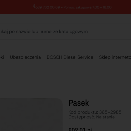
89 762 00 69 - Pomoc zakupowa 7:00 - 16:00
ki
Ubezpieczenia
BOSCH Diesel Service
Sklep internet
Pasek
Kod produktu: 365-2985
Dostępnosć:
Na stanie
502,01
zł