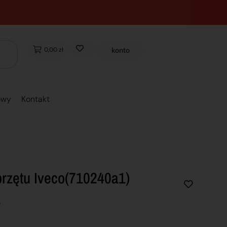
0,00 zł
konto
owy
Kontakt
rzętu Iveco(710240a1)
e