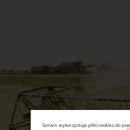
manowski
s
Praca
p internetowy
Ubezpieczenia
a Paliw
Serwis wykorzystuje pliki cookies do po
akt