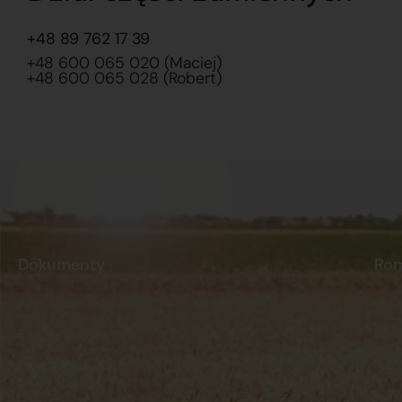
+48 89 762 17 39
+48 600 065 020 (Maciej)
+48 600 065 028 (Robert)
Dokumenty
Ro
Regulamin
Dostawy
O na
Polityka prywatności
Płatności
Skle
Reklamacje i zwroty
Stacj
Kont