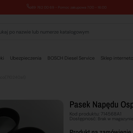
89 762 00 69 - Pomoc zakupowa 7:00 - 16:00
ki
Ubezpieczenia
BOSCH Diesel Service
Sklep internet
eco(710240a1)
Pasek Napędu Osp
Kod produktu: 714568A1
Dostępnosć:
Brak w magazyni
Produkt na zamówienie