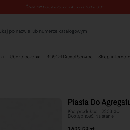
89 762 00 69 - Pomoc zakupowa 7:00 - 16:00
ki
Ubezpieczenia
BOSCH Diesel Service
Sklep internet
Piasta Do Agregat
Kod produktu: H2238130
Dostępnosć:
Na stanie
1462,53
zł