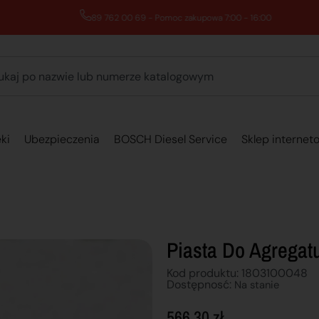
89 762 00 69 - Pomoc zakupowa 7:00 - 16:00
ki
Ubezpieczenia
BOSCH Diesel Service
Sklep internet
Piasta Do Agregat
Kod produktu: 1803100048
Dostępnosć:
Na stanie
566,30
zł