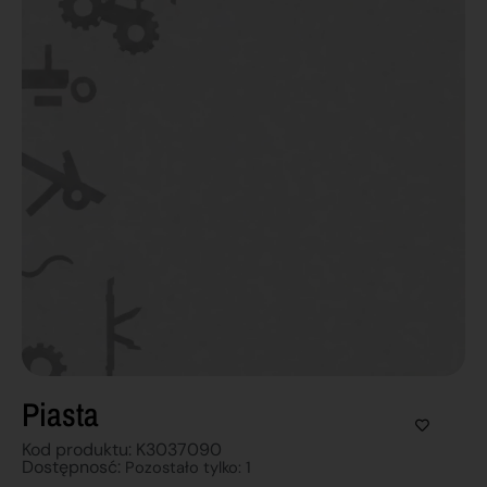
Piasta
Kod produktu: K3037090
Dostępnosć:
Pozostało tylko: 1