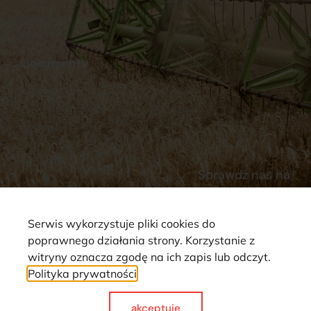
Stacja Paliw
Kontakt
Dokumenty
Regulamin
Dostawy
Polityka prywatności
Płatności
Reklamacje i zwroty
Sprawdź nas na
Serwis wykorzystuje pliki cookies do
poprawnego działania strony. Korzystanie z
witryny oznacza zgodę na ich zapis lub odczyt.
Polityka prywatności
Strona wykorzystuje pliki cookie. Wszystkie prawa zastrzeżone ©
2025
akceptuje