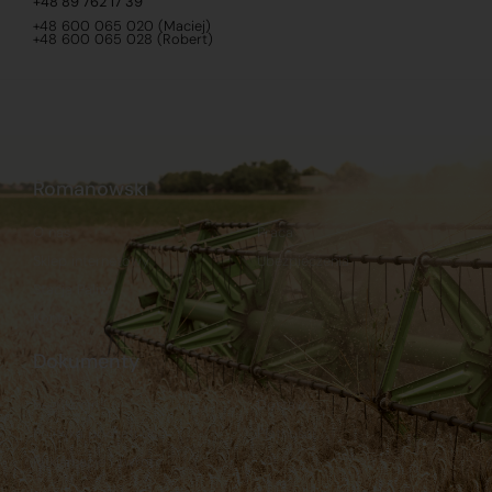
+48 89 762 17 39
+48 600 065 020 (Maciej)
+48 600 065 028 (Robert)
Romanowski
O nas
Praca
Sklep internetowy
Ubezpieczenia
Stacja Paliw
Kontakt
Dokumenty
Regulamin
Dostawy
Polityka prywatności
Płatności
Reklamacje i zwroty