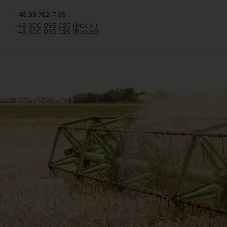
+48 89 762 17 39
+48 600 065 020 (Maciej)
+48 600 065 028 (Robert)
Romanowski
O nas
Praca
Sklep internetowy
Ubezpieczenia
Stacja Paliw
Kontakt
Dokumenty
Regulamin
Dostawy
Polityka prywatności
Płatności
Reklamacje i zwroty