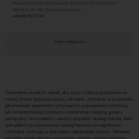
Masz pytania lub potrzebujesz dodatkowych informacji?
Zadzwoń do nas, chętnie pomożemy!
+48 89 762 17 39
brak w magazynie
Dokładamy wszelkich starań, aby opisy i zdjęcia produktów na
naszej stronie były precyzyjne i aktualne. Jednakże, w przypadku
jakichkolwiek wątpliwości dotyczących poprawności informacji
lub kompatybilności produktu z konkretną maszyną, gorąco
zachęcamy do kontaktu z naszym zespołem obsługi klienta. Nasi
specjaliści z przyjemnością udzielą Państwu szczegółowych
informacji i pomogą w dokonaniu najlepszego wyboru. Państwa
satysfakcja jest dla nas priorytetem, dlatego zawsze jesteśmy