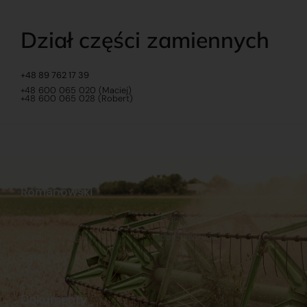
Dział części zamiennych
+48 89 762 17 39
+48 600 065 020 (Maciej)
+48 600 065 028 (Robert)
Romanowski
O nas
Praca
Sklep internetowy
Ubezpieczenia
Stacja Paliw
Kontakt
Dokumenty