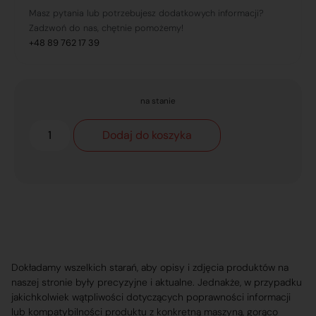
Masz pytania lub potrzebujesz dodatkowych informacji?
Zadzwoń do nas, chętnie pomożemy!
+48 89 762 17 39
na stanie
Dodaj do koszyka
Dokładamy wszelkich starań, aby opisy i zdjęcia produktów na
naszej stronie były precyzyjne i aktualne. Jednakże, w przypadku
jakichkolwiek wątpliwości dotyczących poprawności informacji
lub kompatybilności produktu z konkretną maszyną, gorąco