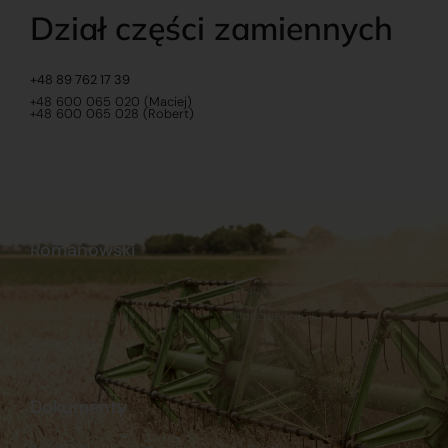
Dział części zamiennych
+48 89 762 17 39
+48 600 065 020 (Maciej)
+48 600 065 028 (Robert)
Romanowski
O nas
Praca
Sklep internetowy
Ubezpieczenia
Stacja Paliw
Kontakt
Dokumenty
Regulamin
Dostawy