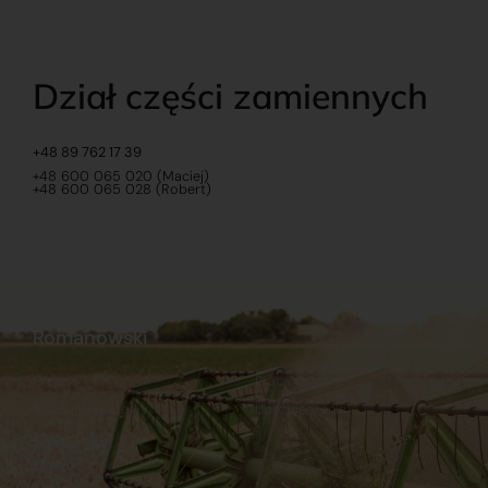
Dział części zamiennych
+48 89 762 17 39
+48 600 065 020 (Maciej)
+48 600 065 028 (Robert)
Romanowski
O nas
Praca
Sklep internetowy
Ubezpieczenia
Stacja Paliw
Kontakt