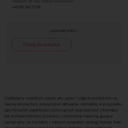
Zadzwoń do nas, chętnie pomożemy!
+48 89 762 17 39
pozostało tylko: 1
Dodaj do koszyka
Dokładamy wszelkich starań, aby opisy i zdjęcia produktów na
naszej stronie były precyzyjne i aktualne. Jednakże, w przypadku
jakichkolwiek wątpliwości dotyczących poprawności informacji
lub kompatybilności produktu z konkretną maszyną, gorąco
zachęcamy do kontaktu z naszym zespołem obsługi klienta. Nasi