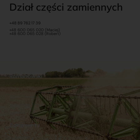
Dział części zamiennych
+48 89 762 17 39
+48 600 065 020 (Maciej)
+48 600 065 028 (Robert)
Romanowski
O nas
Praca
Sklep internetowy
Ubezpieczenia
Stacja Paliw
Kontakt
Dokumenty
Regulamin
Dostawy