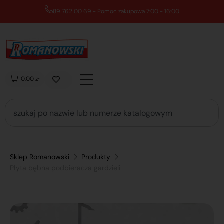
89 762 00 69 - Pomoc zakupowa 7:00 - 16:00
0,00 zł
Sklep Romanowski
Produkty
Płyta bębna podbieracza gardzieli