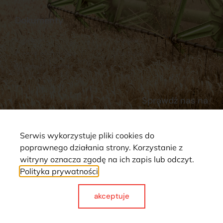
Kontakt
Dokumenty
Regulamin
Dostawy
Polityka prywatności
Płatności
Reklamacje i zwroty
Sprawdź nas na
Serwis wykorzystuje pliki cookies do
poprawnego działania strony. Korzystanie z
witryny oznacza zgodę na ich zapis lub odczyt.
Polityka prywatności
Strona wykorzystuje pliki cookie. Wszystkie prawa zastrzeżone ©
2025
akceptuje
Made with
by webCase.pl