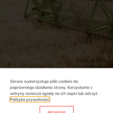
Stacja Paliw
Kontakt
Dokumenty
Regulamin
Dostawy
Polityka prywatności
Płatności
Reklamacje i zwroty
Sprawdź nas na
Serwis wykorzystuje pliki cookies do
poprawnego działania strony. Korzystanie z
witryny oznacza zgodę na ich zapis lub odczyt.
Polityka prywatności
Strona wykorzystuje pliki cookie. Wszystkie prawa zastrzeżone ©
2025
akceptuje