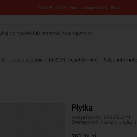
89 762 00 69 - Pomoc zakupowa 7:00 - 16:00
ki
Ubezpieczenia
BOSCH Diesel Service
Sklep internet
Płytka
Kod produktu: 6523802M1
Dostępnosć:
Pozostało tylko: 1
261,24
zł