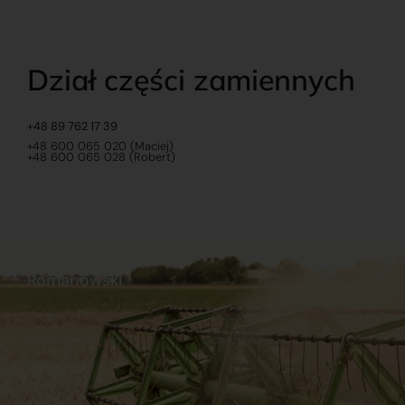
Dział części zamiennych
+48 89 762 17 39
+48 600 065 020 (Maciej)
+48 600 065 028 (Robert)
Romanowski
O nas
Praca
Sklep internetowy
Ubezpieczenia
Stacja Paliw
Kontakt