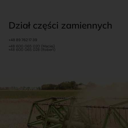
Dział części zamiennych
+48 89 762 17 39
+48 600 065 020 (Maciej)
+48 600 065 028 (Robert)
Romanowski
O nas
Praca
Sklep internetowy
Ubezpieczenia
Stacja Paliw
Kontakt