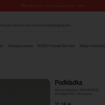
89 762 00 69 - Pomoc zakupowa 7:00 - 16:00
ki
Ubezpieczenia
BOSCH Diesel Service
Sklep internet
Podkładka
Kod produktu: 6514901M2
Dostępnosć:
Na stanie
11,16
zł