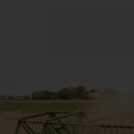
manowski
s
Praca