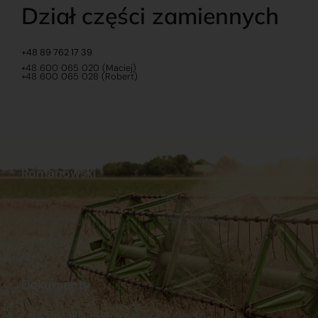
Dział części zamiennych
+48 89 762 17 39
+48 600 065 020 (Maciej)
+48 600 065 028 (Robert)
Romanowski
O nas
Praca
Sklep internetowy
Ubezpieczenia
Stacja Paliw
Kontakt
Dokumenty
Regulamin
Dostawy