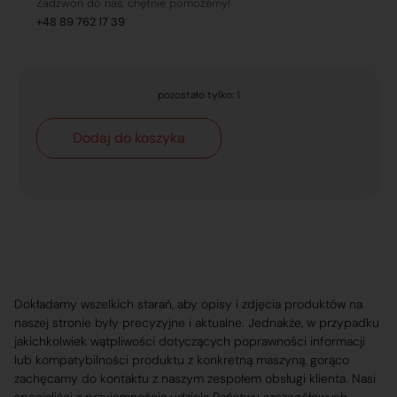
Zadzwoń do nas, chętnie pomożemy!
+48 89 762 17 39
pozostało tylko: 1
Dodaj do koszyka
Dokładamy wszelkich starań, aby opisy i zdjęcia produktów na
naszej stronie były precyzyjne i aktualne. Jednakże, w przypadku
jakichkolwiek wątpliwości dotyczących poprawności informacji
lub kompatybilności produktu z konkretną maszyną, gorąco
zachęcamy do kontaktu z naszym zespołem obsługi klienta. Nasi