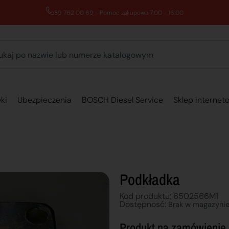
89 762 00 69 - Pomoc zakupowa 7:00 - 16:00
ki
Ubezpieczenia
BOSCH Diesel Service
Sklep internet
Podkładka
Kod produktu: 6502566M1
Dostępnosć:
Brak w magazyni
Produkt na zamówienie