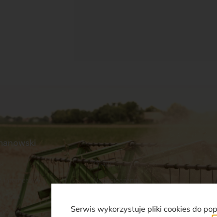
manowski
s
Praca
p internetowy
Ubezpieczenia
a Paliw
Serwis wykorzystuje pliki cookies do po
akt