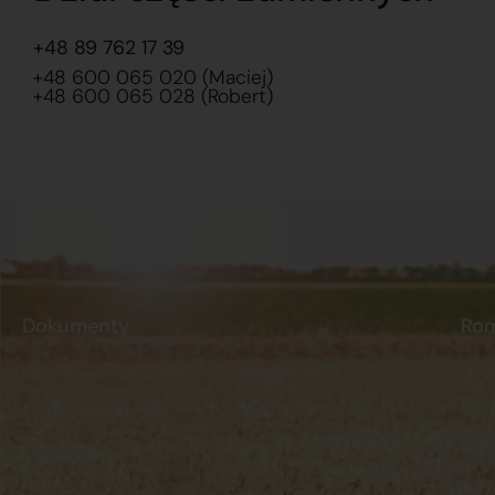
+48 89 762 17 39
+48 600 065 020 (Maciej)
+48 600 065 028 (Robert)
Dokumenty
Ro
Regulamin
Dostawy
O na
Polityka prywatności
Płatności
Skle
Reklamacje i zwroty
Stacj
Kont