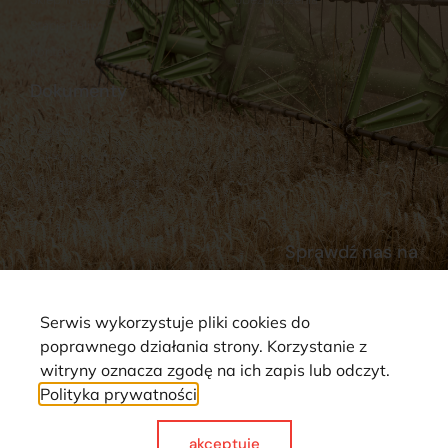
Stacja Paliw
Kontakt
Dokumenty
Regulamin
Dostawy
Polityka prywatności
Płatności
Reklamacje i zwroty
Sprawdź nas na
Serwis wykorzystuje pliki cookies do
poprawnego działania strony. Korzystanie z
witryny oznacza zgodę na ich zapis lub odczyt.
Polityka prywatności
Strona wykorzystuje pliki cookie. Wszystkie prawa zastrzeżone ©
2025
akceptuje