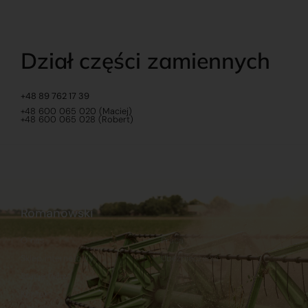
Dział części zamiennych
+48 89 762 17 39
+48 600 065 020 (Maciej)
+48 600 065 028 (Robert)
Romanowski
O nas
Praca
Sklep internetowy
Ubezpieczenia
Stacja Paliw
Kontakt