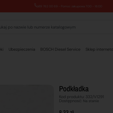
89 762 00 69 - Pomoc zakupowa 7:00 - 16:00
ki
Ubezpieczenia
BOSCH Diesel Service
Sklep internet
Podkładka
Kod produktu: 332/V1291
Dostępnosć:
Na stanie
8,33
zł