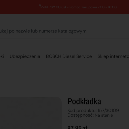
89 762 00 69 - Pomoc zakupowa 7:00 - 16:00
ki
Ubezpieczenia
BOSCH Diesel Service
Sklep internet
Podkładka
Kod produktu: 157/30109
Dostępnosć:
Na stanie
87,95
zł