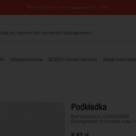
89 762 00 69 - Pomoc zakupowa 7:00 - 16:00
ki
Ubezpieczenia
BOSCH Diesel Service
Sklep internet
Podkładka
Kod produktu: 02/634068
Dostępnosć:
Pozostało tylko: 1
8,92
zł