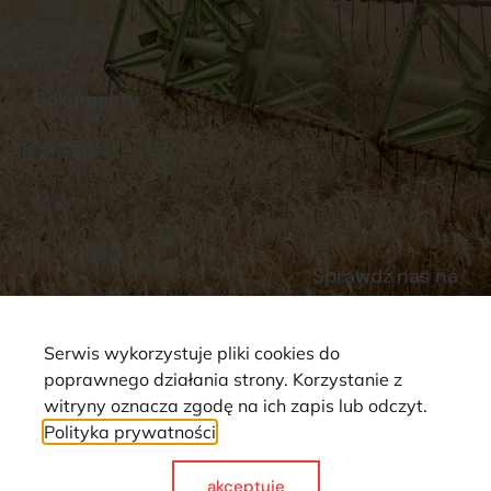
Stacja Paliw
Kontakt
Dokumenty
Regulamin
Dostawy
Polityka prywatności
Płatności
Reklamacje i zwroty
Sprawdź nas na
Serwis wykorzystuje pliki cookies do
poprawnego działania strony. Korzystanie z
witryny oznacza zgodę na ich zapis lub odczyt.
Polityka prywatności
Strona wykorzystuje pliki cookie. Wszystkie prawa zastrzeżone ©
2025
akceptuje