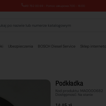
89 762 00 69 - Pomoc zakupowa 7:00 - 16:00
ki
Ubezpieczenia
BOSCH Diesel Service
Sklep internet
Podkładka
Kod produktu: MA0000682
Dostępnosć:
Na stanie
14,45
zł