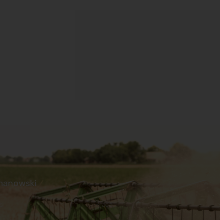
manowski
s
Praca