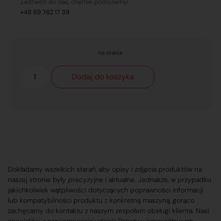
Zadzwoń do nas, chętnie pomożemy!
+48 89 762 17 39
na stanie
Dodaj do koszyka
Dokładamy wszelkich starań, aby opisy i zdjęcia produktów na
naszej stronie były precyzyjne i aktualne. Jednakże, w przypadku
jakichkolwiek wątpliwości dotyczących poprawności informacji
lub kompatybilności produktu z konkretną maszyną, gorąco
zachęcamy do kontaktu z naszym zespołem obsługi klienta. Nasi