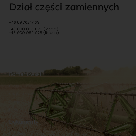
Dział części zamiennych
+48 89 762 17 39
+48 600 065 020 (Maciej)
+48 600 065 028 (Robert)
Romanowski
O nas
Praca
Sklep internetowy
Ubezpieczenia
Stacja Paliw
Kontakt
Dokumenty
Regulamin
Dostawy