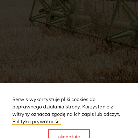
Stacja Paliw
Kontakt
Dokumenty
Regulamin
Dostawy
Polityka prywatności
Płatności
Reklamacje i zwroty
Sprawdź nas na
Serwis wykorzystuje pliki cookies do
poprawnego działania strony. Korzystanie z
witryny oznacza zgodę na ich zapis lub odczyt.
Polityka prywatności
Strona wykorzystuje pliki cookie. Wszystkie prawa zastrzeżone ©
2025
akceptuje