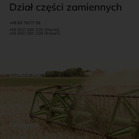
Dział części zamiennych
+48 89 762 17 39
+48 600 065 020 (Maciej)
+48 600 065 028 (Robert)
Romanowski
O nas
Praca
Sklep internetowy
Ubezpieczenia
Stacja Paliw
Kontakt
Dokumenty
Regulamin
Dostawy