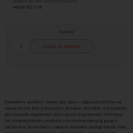
Zadzwoń do nas, chętnie pomożemy!
+48 89 762 17 39
na stanie
Dodaj do koszyka
Dokładamy wszelkich starań, aby opisy i zdjęcia produktów na
naszej stronie były precyzyjne i aktualne. Jednakże, w przypadku
jakichkolwiek wątpliwości dotyczących poprawności informacji
lub kompatybilności produktu z konkretną maszyną, gorąco
zachęcamy do kontaktu z naszym zespołem obsługi klienta. Nasi