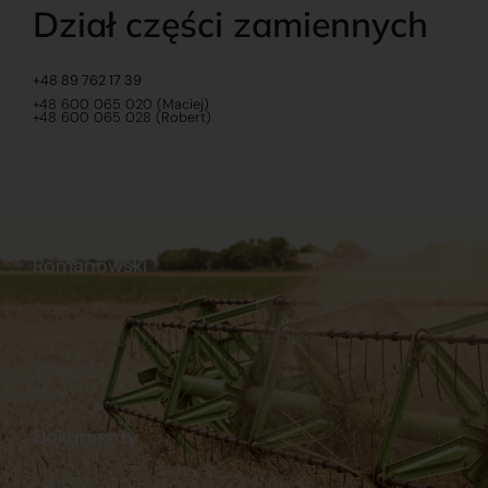
Dział części zamiennych
+48 89 762 17 39
+48 600 065 020 (Maciej)
+48 600 065 028 (Robert)
Romanowski
O nas
Praca
Sklep internetowy
Ubezpieczenia
Stacja Paliw
Kontakt
Dokumenty
Regulamin
Dostawy