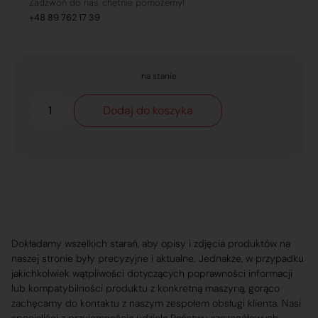
Zadzwoń do nas, chętnie pomożemy!
+48 89 762 17 39
na stanie
Dodaj do koszyka
Dokładamy wszelkich starań, aby opisy i zdjęcia produktów na
naszej stronie były precyzyjne i aktualne. Jednakże, w przypadku
jakichkolwiek wątpliwości dotyczących poprawności informacji
lub kompatybilności produktu z konkretną maszyną, gorąco
zachęcamy do kontaktu z naszym zespołem obsługi klienta. Nasi