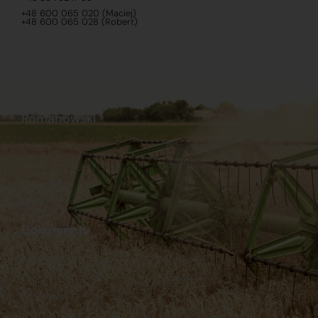
+48 600 065 020 (Maciej)
+48 600 065 028 (Robert)
Romanowski
O nas
Praca
Sklep internetowy
Ubezpieczenia
Stacja Paliw
Kontakt
Dokumenty
Regulamin
Dostawy
Polityka prywatności
Płatności
Reklamacje i zwroty