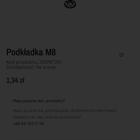
Podkładka M8
Kod produktu: 390972X1
Dostępnosć:
Na stanie
1,34
zł
Masz pytania dot. produktu?
Masz pytania lub potrzebujesz dodatkowych informacji?
Zadzwoń do nas, chętnie pomożemy!
+48 89 762 17 39