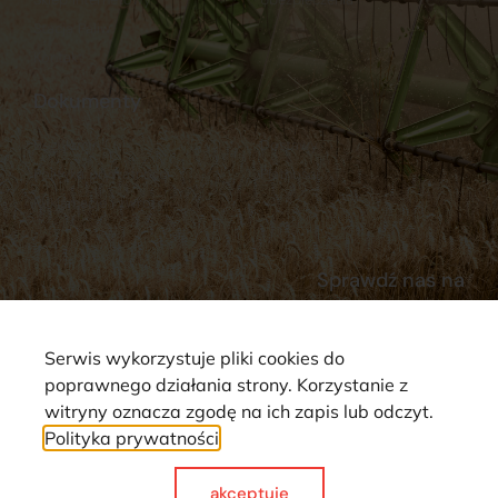
Stacja Paliw
Kontakt
Dokumenty
Regulamin
Dostawy
Polityka prywatności
Płatności
Reklamacje i zwroty
Sprawdź nas na
Serwis wykorzystuje pliki cookies do
poprawnego działania strony. Korzystanie z
witryny oznacza zgodę na ich zapis lub odczyt.
Polityka prywatności
Strona wykorzystuje pliki cookie. Wszystkie prawa zastrzeżone ©
2025
akceptuje