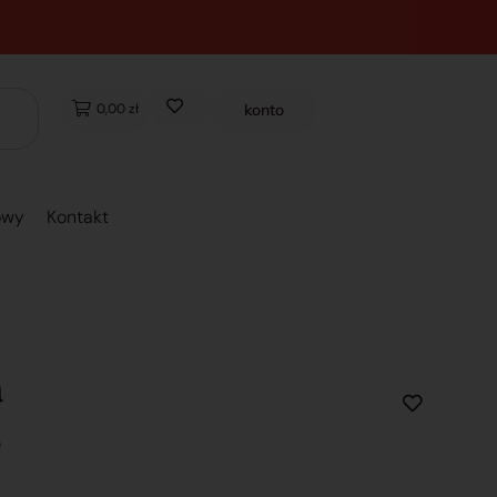
0,00 zł
konto
owy
Kontakt
a
e