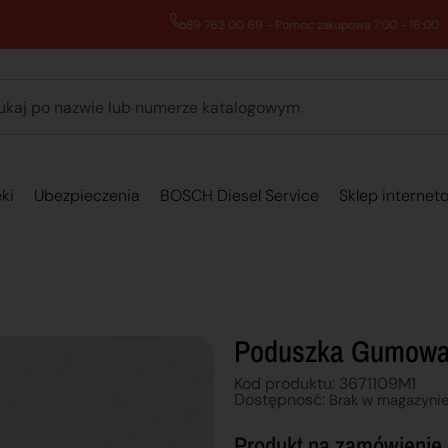
89 762 00 69 - Pomoc zakupowa 7:00 - 16:00
ki
Ubezpieczenia
BOSCH Diesel Service
Sklep internet
Poduszka Gumow
Kod produktu: 3671109M1
Dostępnosć:
Brak w magazyni
Produkt na zamówienie