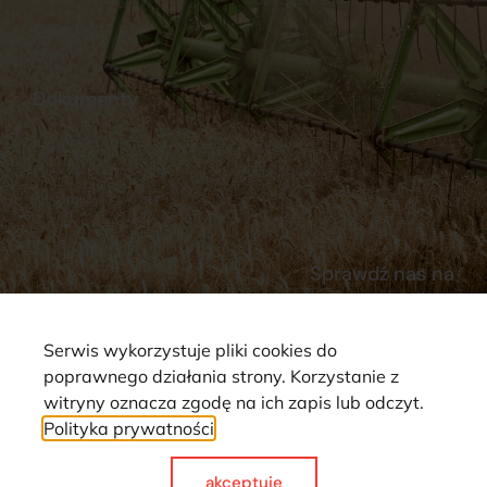
Stacja Paliw
Kontakt
Dokumenty
Regulamin
Dostawy
Polityka prywatności
Płatności
Reklamacje i zwroty
Sprawdź nas na
Serwis wykorzystuje pliki cookies do
poprawnego działania strony. Korzystanie z
witryny oznacza zgodę na ich zapis lub odczyt.
Polityka prywatności
Strona wykorzystuje pliki cookie. Wszystkie prawa zastrzeżone ©
2025
akceptuje