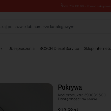
89 762 00 69 - Pomoc zakupowa 7:00 - 16:00
ki
Ubezpieczenia
BOSCH Diesel Service
Sklep internet
Pokrywa
Kod produktu: 393689500
Dostępnosć:
Na stanie
212,53
zł