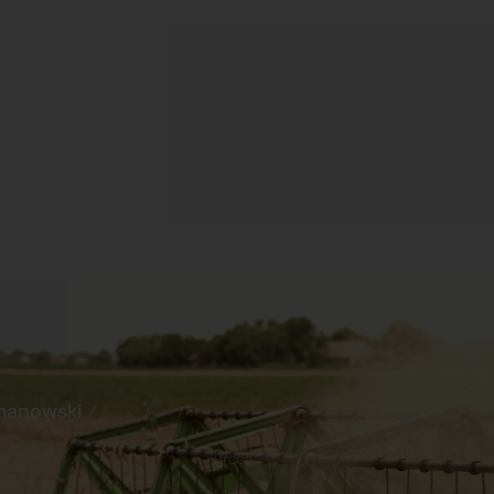
manowski
s
Praca