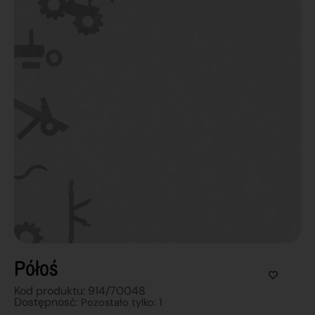
Półoś
Kod produktu: 914/70048
Dostępnosć:
Pozostało tylko: 1