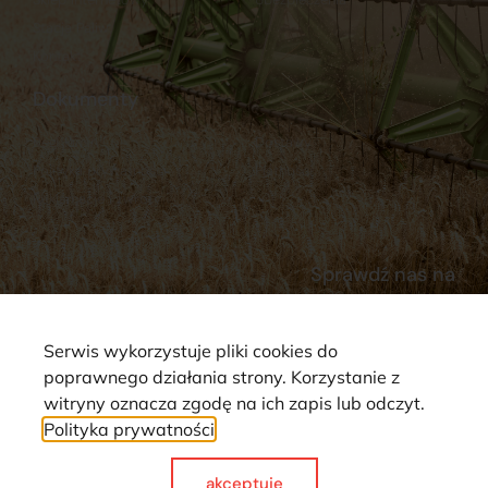
Stacja Paliw
Kontakt
Dokumenty
Regulamin
Dostawy
Polityka prywatności
Płatności
Reklamacje i zwroty
Sprawdź nas na
Serwis wykorzystuje pliki cookies do
poprawnego działania strony. Korzystanie z
witryny oznacza zgodę na ich zapis lub odczyt.
Polityka prywatności
Strona wykorzystuje pliki cookie. Wszystkie prawa zastrzeżone ©
2025
akceptuje