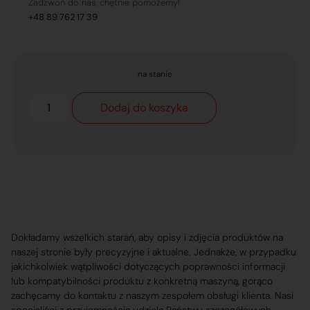
Zadzwoń do nas, chętnie pomożemy!
+48 89 762 17 39
na stanie
Dodaj do koszyka
Dokładamy wszelkich starań, aby opisy i zdjęcia produktów na
naszej stronie były precyzyjne i aktualne. Jednakże, w przypadku
jakichkolwiek wątpliwości dotyczących poprawności informacji
lub kompatybilności produktu z konkretną maszyną, gorąco
zachęcamy do kontaktu z naszym zespołem obsługi klienta. Nasi