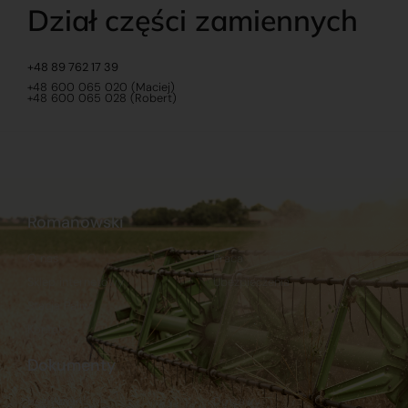
Dział części zamiennych
+48 89 762 17 39
+48 600 065 020 (Maciej)
+48 600 065 028 (Robert)
Romanowski
O nas
Praca
Sklep internetowy
Ubezpieczenia
Stacja Paliw
Kontakt
Dokumenty
Regulamin
Dostawy