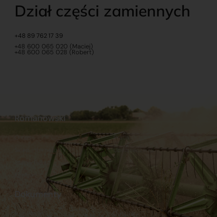
Dział części zamiennych
+48 89 762 17 39
+48 600 065 020 (Maciej)
+48 600 065 028 (Robert)
Romanowski
O nas
Praca
Sklep internetowy
Ubezpieczenia
Stacja Paliw
Kontakt
Dokumenty
Regulamin
Dostawy