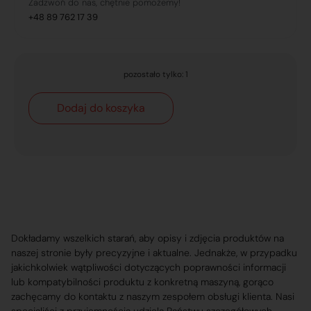
Zadzwoń do nas, chętnie pomożemy!
+48 89 762 17 39
pozostało tylko: 1
Dodaj do koszyka
Dokładamy wszelkich starań, aby opisy i zdjęcia produktów na
naszej stronie były precyzyjne i aktualne. Jednakże, w przypadku
jakichkolwiek wątpliwości dotyczących poprawności informacji
lub kompatybilności produktu z konkretną maszyną, gorąco
zachęcamy do kontaktu z naszym zespołem obsługi klienta. Nasi