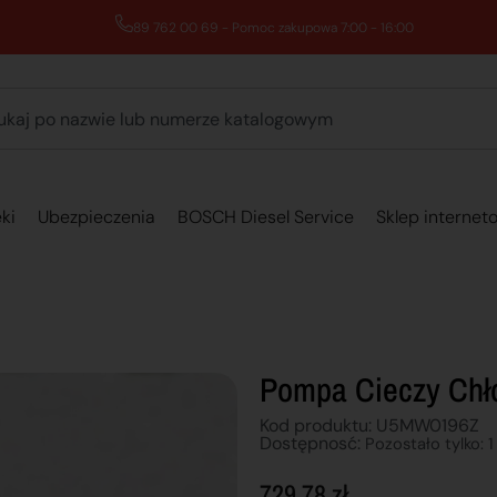
89 762 00 69 - Pomoc zakupowa 7:00 - 16:00
ki
Ubezpieczenia
BOSCH Diesel Service
Sklep internet
Pompa Cieczy Chł
Kod produktu: U5MW0196Z
Dostępnosć:
Pozostało tylko: 1
729,78
zł