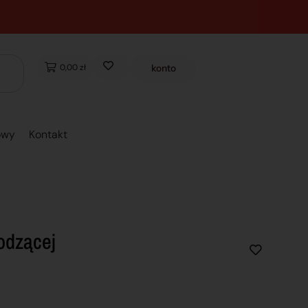
0,00 zł
konto
owy
Kontakt
odzącej