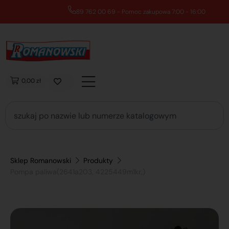
89 762 00 69 - Pomoc zakupowa 7:00 - 16:00
0,00 zł
Sklep Romanowski
Produkty
Pompa paliwa(2641a203, 4225449m1kr,)