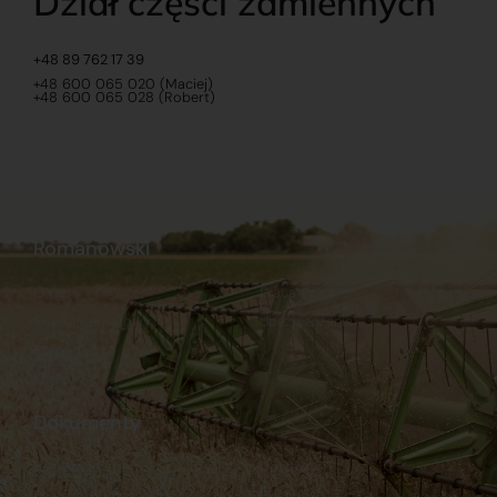
Dział części zamiennych
+48 89 762 17 39
+48 600 065 020 (Maciej)
+48 600 065 028 (Robert)
Romanowski
O nas
Praca
Sklep internetowy
Ubezpieczenia
Stacja Paliw
Kontakt
Dokumenty
Regulamin
Dostawy
Polityka prywatności
Płatności