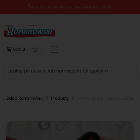
89 762 00 69 - Pomoc zakupowa 7:00 - 16:00
0,00 zł
Sklep Romanowski
Produkty
Potencjometr 70st. 4-20ma