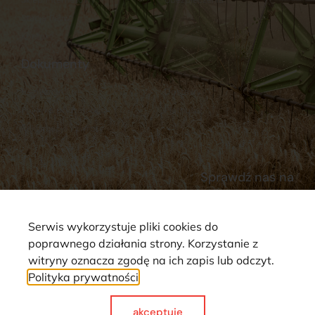
Stacja Paliw
Kontakt
Dokumenty
Regulamin
Dostawy
Polityka prywatności
Płatności
Reklamacje i zwroty
Sprawdź nas na
Serwis wykorzystuje pliki cookies do
poprawnego działania strony. Korzystanie z
witryny oznacza zgodę na ich zapis lub odczyt.
Polityka prywatności
Strona wykorzystuje pliki cookie. Wszystkie prawa zastrzeżone ©
2025
akceptuje