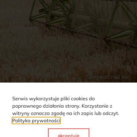
Stacja Paliw
Kontakt
Dokumenty
Regulamin
Dostawy
Polityka prywatności
Płatności
Reklamacje i zwroty
Sprawdź nas na
Serwis wykorzystuje pliki cookies do
poprawnego działania strony. Korzystanie z
witryny oznacza zgodę na ich zapis lub odczyt.
Polityka prywatności
Strona wykorzystuje pliki cookie. Wszystkie prawa zastrzeżone ©
2025
akceptuje