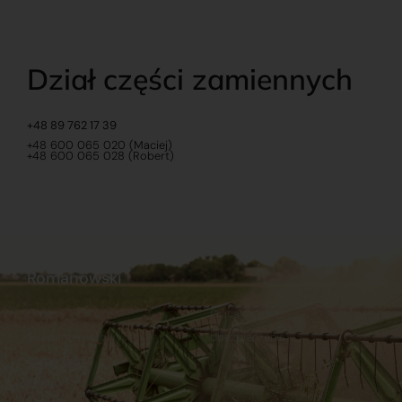
Dział części zamiennych
+48 89 762 17 39
+48 600 065 020 (Maciej)
+48 600 065 028 (Robert)
Romanowski
O nas
Praca
Sklep internetowy
Ubezpieczenia
Stacja Paliw
Kontakt