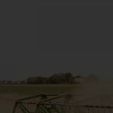
manowski
s
Praca