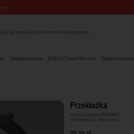
89 762 00 69 - Pomoc zakupowa 7:00 - 16:00
ki
Ubezpieczenia
BOSCH Diesel Service
Sklep internet
Przekładka
Kod produktu: 66188C1
Dostępnosć:
Na stanie
25,24
zł