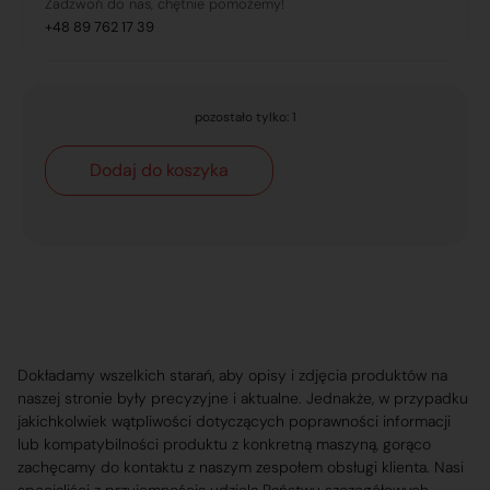
Zadzwoń do nas, chętnie pomożemy!
+48 89 762 17 39
pozostało tylko: 1
Dodaj do koszyka
Dokładamy wszelkich starań, aby opisy i zdjęcia produktów na
naszej stronie były precyzyjne i aktualne. Jednakże, w przypadku
jakichkolwiek wątpliwości dotyczących poprawności informacji
lub kompatybilności produktu z konkretną maszyną, gorąco
zachęcamy do kontaktu z naszym zespołem obsługi klienta. Nasi