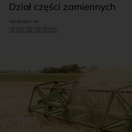
Dział części zamiennych
+48 89 762 17 39
+48 600 065 020 (Maciej)
+48 600 065 028 (Robert)
Romanowski
O nas
Praca
Sklep internetowy
Ubezpieczenia
Stacja Paliw
Kontakt
Dokumenty
Regulamin
Dostawy